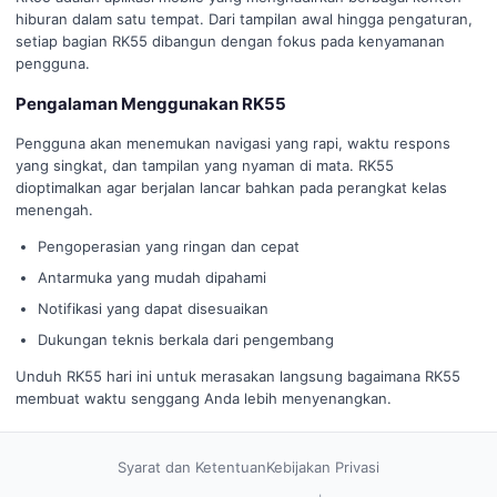
hiburan dalam satu tempat. Dari tampilan awal hingga pengaturan,
setiap bagian RK55 dibangun dengan fokus pada kenyamanan
pengguna.
Pengalaman Menggunakan RK55
Pengguna akan menemukan navigasi yang rapi, waktu respons
yang singkat, dan tampilan yang nyaman di mata. RK55
dioptimalkan agar berjalan lancar bahkan pada perangkat kelas
menengah.
Pengoperasian yang ringan dan cepat
Antarmuka yang mudah dipahami
Notifikasi yang dapat disesuaikan
Dukungan teknis berkala dari pengembang
Unduh RK55 hari ini untuk merasakan langsung bagaimana RK55
membuat waktu senggang Anda lebih menyenangkan.
Syarat dan Ketentuan
Kebijakan Privasi