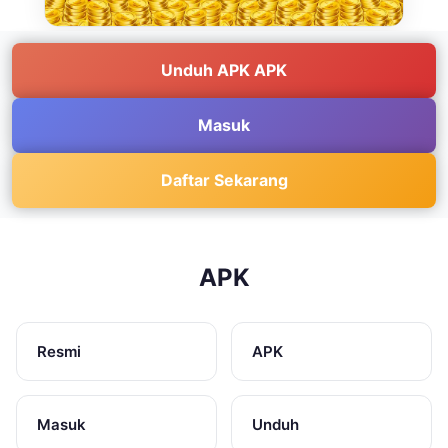
Unduh APK APK
Masuk
Daftar Sekarang
APK
Resmi
APK
Masuk
Unduh