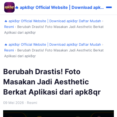
🔥 apk8qr Official Website | Download apk8qr Daftar Mudah
🔥 apk8qr Official Website | Download apk8qr Daftar Mudah
›
Resmi
›
Berubah Drastis! Foto Masakan Jadi Aesthetic Berkat
Aplikasi dari apk8qr
🔥 apk8qr Official Website | Download apk8qr Daftar Mudah
›
Resmi
›
Berubah Drastis! Foto Masakan Jadi Aesthetic Berkat
Aplikasi dari apk8qr
Berubah Drastis! Foto
Masakan Jadi Aesthetic
Berkat Aplikasi dari apk8qr
09 Mei 2026
· Resmi