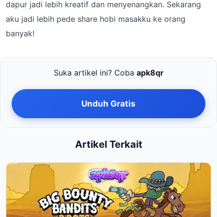
dapur jadi lebih kreatif dan menyenangkan. Sekarang
aku jadi lebih pede share hobi masakku ke orang
banyak!
Suka artikel ini? Coba
apk8qr
Unduh Gratis
Artikel Terkait