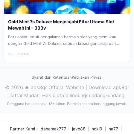
Gold Mint 7s Deluxe: Menjelajahi Fitur Utama Slot
Mewah Ini – 333v
Bersiaplah untuk pengalaman bermain slot yang memukau
dengan Gold Mint 7s Deluxe, sebuah kreasi gemerlap dari
Kalamba Games yang siap...
23 Jun 2026
Syarat dan Ketentuan
Kebijakan Privasi
© 2026 🔥 apk8qr Official Website | Download apk8qr
Daftar Mudah. Hak cipta dilindungi undang-undang.
Pengguna harus berusia 18+ tahun. Bermain secara bertanggung jawab.
Partner Kami：
danamax777
|
javo88
|
hoki9
|
na77
|